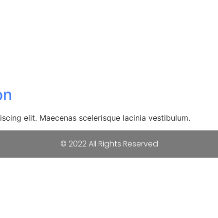
on
scing elit. Maecenas scelerisque lacinia vestibulum.
© 2022 All Rights Reserved