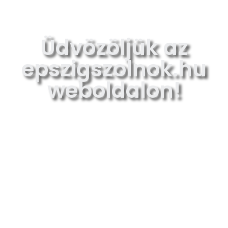
Üdvözöljük az
epszigszolnok.hu
weboldalon!