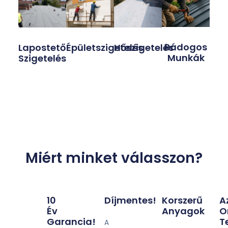
Bádogos
Lapostető
Épületszigetelés
Hőszigetelés
Munkák
Szigetelés
Miért minket válasszon?
10
Díjmentes!
Korszerű
A
Év
Anyagok
O
Garancia!
T
A