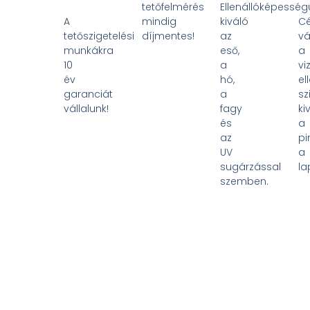
tetőfelmérés
Ellenállóképesség
A
mindig
kiváló
C
tetőszigetelési
díjmentes!
az
vá
munkákra
eső,
a
10
a
vi
év
hó,
el
garanciát
a
sz
vállalunk!
fagy
ki
és
a
az
pi
UV
a
sugárzással
la
szemben.
Rövid
Időt
Cégünk
V
Határidő,
És
A
Új